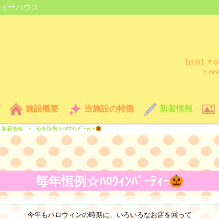
ィーハウス
【住所】〒66
〒66
施設概要
当施設の特徴
新着情報
新着情報
>
毎年恒例☆ﾊﾛｳｨﾝﾊﾟｰﾃｨｰ
毎年恒例☆ﾊﾛｳｨﾝﾊﾟｰﾃｨｰ
今年もハロウィンの時期に、いろいろなお店を回って